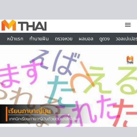
Skip to content
menu
หน้าแรก
ทำนายฝัน
ตรวจหวย
ผลบอล
ดูดวง
วอลเปเปอร
ไลฟ์สไตล์