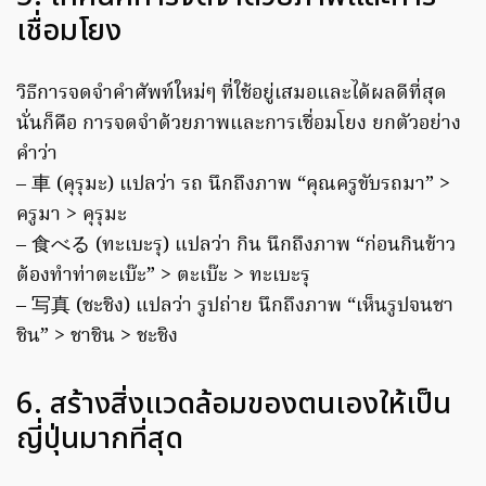
เชื่อมโยง
วิธีการจดจำคำศัพท์ใหม่ๆ ที่ใช้อยู่เสมอและได้ผลดีที่สุด
นั่นก็คือ การจดจำด้วยภาพและการเชื่อมโยง ยกตัวอย่าง
คำว่า
– 車 (คุรุมะ) แปลว่า รถ นึกถึงภาพ “คุณครูขับรถมา” >
ครูมา > คุรุมะ
– 食べる (ทะเบะรุ) แปลว่า กิน นึกถึงภาพ “ก่อนกินข้าว
ต้องทำท่าตะเบ๊ะ” > ตะเบ๊ะ > ทะเบะรุ
– 写真 (ชะชิง) แปลว่า รูปถ่าย นึกถึงภาพ “เห็นรูปจนชา
ชิน” > ชาชิน > ชะชิง
6. สร้างสิ่งแวดล้อมของตนเองให้เป็น
ญี่ปุ่นมากที่สุด