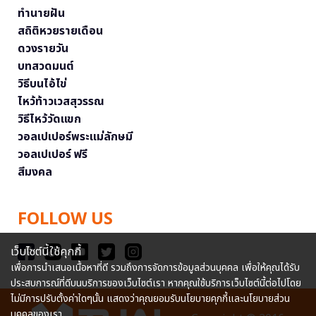
ทำนายฝัน
สถิติหวยรายเดือน
ดวงรายวัน
บทสวดมนต์
วิธีบนไอ้ไข่
ไหว้ท้าวเวสสุวรรณ
วิธีไหว้วัดแขก
วอลเปเปอร์พระแม่ลักษมี
วอลเปเปอร์ ฟรี
สีมงคล
FOLLOW US
เว็บไซต์นี้ใช้คุกกี้
เพื่อการนำเสนอเนื้อหาที่ดี รวมถึงการจัดการข้อมูลส่วนบุคคล เพื่อให้คุณได้รับ
ประสบการณ์ที่ดีบนบริการของเว็บไซต์เรา หากคุณใช้บริการเว็บไซต์นี้ต่อไปโดย
ไม่มีการปรับตั้งค่าใดๆนั้น แสดงว่าคุณยอมรับนโยบายคุกกี้และนโยบายส่วน
บุคคลของเรา