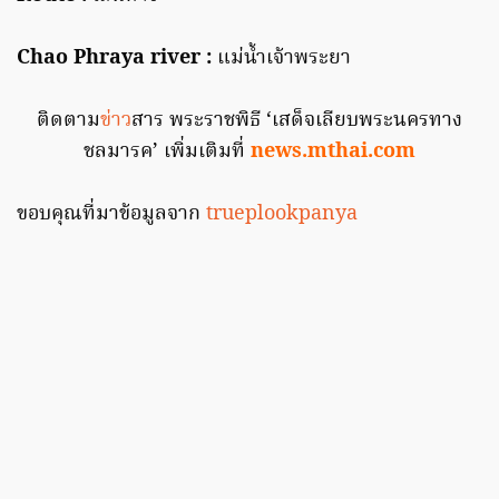
Chao Phraya river :
แม่น้ำเจ้าพระยา
ติดตาม
ข่าว
สาร พระราชพิธี ‘เสด็จเลียบพระนครทาง
ชลมารค’ เพิ่มเติมที่
news.mthai.com
ขอบคุณที่มาข้อมูลจาก
trueplookpanya