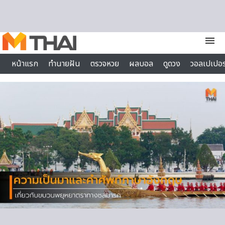
Skip to content
menu
หน้าแรก
ทำนายฝัน
ตรวจหวย
ผลบอล
ดูดวง
วอลเปเปอร
ไลฟ์สไตล์