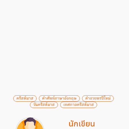
คริสต์มาส
คำศัพท์ภาษาอังกฤษ
คำอวยพรปีใหม่
วันคริสต์มาส
เทศกาลคริสต์มาส
นักเขียน