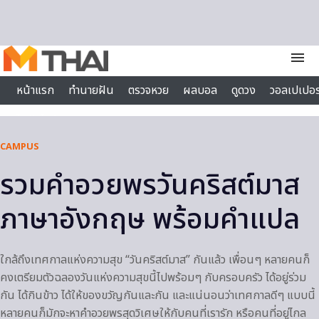
Skip to content
menu
หน้าแรก
ทำนายฝัน
ตรวจหวย
ผลบอล
ดูดวง
วอลเปเปอร
ไลฟ์สไตล์
CAMPUS
รวมคําอวยพรวันคริสต์มาส
ภาษาอังกฤษ พร้อมคำแปล
ใกล้ถึงเทศกาลแห่งความสุข “วันคริสต์มาส” กันแล้ว เพื่อนๆ หลายคนก็
คงเตรียมตัวฉลองวันแห่งความสุขนี้ไปพร้อมๆ กับครอบครัว ได้อยู่ร่วม
กัน ได้กินข้าว ได้ให้ของขวัญกันและกัน และแน่นอนว่าเทศกาลดีๆ แบบนี้
หลายคนก็มักจะหาคำอวยพรสุดวิเศษให้กับคนที่เรารัก หรือคนที่อยู่ไกล