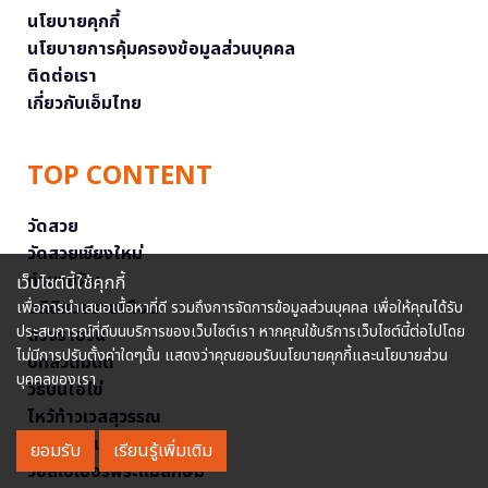
นโยบายคุกกี้
นโยบายการคุ้มครองข้อมูลส่วนบุคคล
ติดต่อเรา
เกี่ยวกับเอ็มไทย
TOP CONTENT
วัดสวย
วัดสวยเชียงใหม่
ทำนายฝัน
เว็บไซต์นี้ใช้คุกกี้
สถิติหวยรายเดือน
เพื่อการนำเสนอเนื้อหาที่ดี รวมถึงการจัดการข้อมูลส่วนบุคคล เพื่อให้คุณได้รับ
ประสบการณ์ที่ดีบนบริการของเว็บไซต์เรา หากคุณใช้บริการเว็บไซต์นี้ต่อไปโดย
ดวงรายวัน
ไม่มีการปรับตั้งค่าใดๆนั้น แสดงว่าคุณยอมรับนโยบายคุกกี้และนโยบายส่วน
บทสวดมนต์
บุคคลของเรา
วิธีบนไอ้ไข่
ไหว้ท้าวเวสสุวรรณ
วิธีไหว้วัดแขก
ยอมรับ
เรียนรู้เพิ่มเติม
วอลเปเปอร์พระแม่ลักษมี