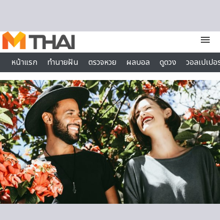
Skip to content
menu
หน้าแรก
ทำนายฝัน
ตรวจหวย
ผลบอล
ดูดวง
วอลเปเปอร
ไลฟ์สไตล์