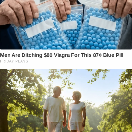
Men Are Ditching $80 Viagra For This 87¢ Blue Pill
FRIDAY PLANS