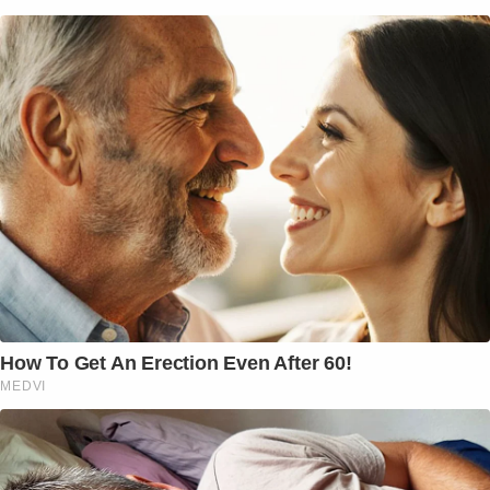
How To Get An Erection Even After 60!
MEDVI