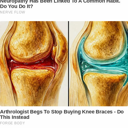
Neuropathy Has Been Linked To A Common Habit.
Do You Do It?
NERVE FLOW
Arthrologist Begs To Stop Buying Knee Braces - Do
This Instead
FORGE BODY