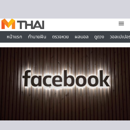
Skip to content
menu
หน้าแรก
ทำนายฝัน
ตรวจหวย
ผลบอล
ดูดวง
วอลเปเปอร
ไลฟ์สไตล์