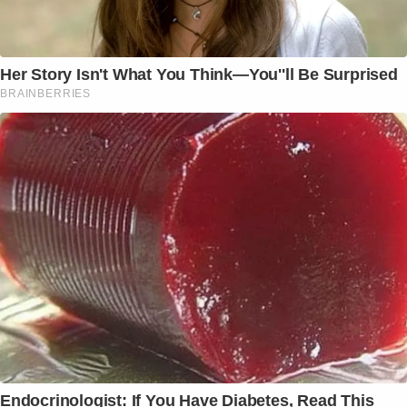
Her Story Isn't What You Think—You''ll Be Surprised
BRAINBERRIES
Endocrinologist: If You Have Diabetes, Read This