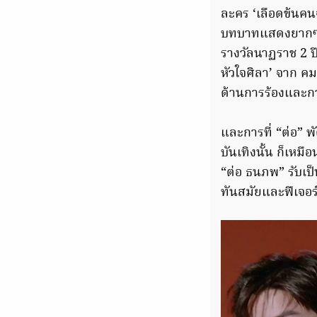
ละคร ‘เลือดข้นคนจ
บทบาทแสดงยากๆ อย
รางวัลนาฏราช 2 ป
หัวใจศิลา’ จาก ค
ด้านการร้องและกา
และการที่ “ต่อ” 
บันเทิงนั้น ก็เหมื
“ต่อ ธนภพ” รับเป็
ทันสมัยและฟีเจอร