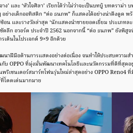
าง’ และ ‘หัวใจศิลา’ เรียกได้ว่าไม่ว่าจะเป็นบทบู้ บทดราม่า 
่างเด็กออทิสติก “ต่อ ธนภพ” ก็แสดงได้อย่างน่าดึงดูด พร้
ีซ้อน และรางวัลล่าสุด ‘นักแสดงนำชายยอดเยี่ยม ประเภทละคร
มชัดลึก อวอร์ด ประจำปี 2562 นอกจากนี้ “ต่อ ธนภพ” ยังพิส
รเต้นในโปรเจกต์ 9×9 อีกด้วย
พัฒนาฝีมือด้านการแสดงอย่างต่อเนื่อง จนทำให้ประสบความสำ
อนกับ OPPO ที่มุ่งมั่นพัฒนาเทคโนโลยีและนวัตกรรมที่ดีที่สุดอยู
นพรีเซนเตอร์สมาร์ทโฟนรุ่นใหม่ล่าสุดอย่าง OPPO Reno4 ที่มี
์ที่โดดเด่นมากมาย