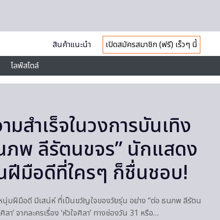
สินค้าแนะนำ
เปิดสมัครสมาชิก (ฟรี) เร็วๆ นี้
ไลฟ์สไตล์
ความสำเร็จในวงการบันเทิง
นภพ ลีรัตนขจร” นักแสดง
นฝีมือดีที่ใครๆ ก็ชื่นชอบ!
งหนุ่มฝีมือดี มีเสน่ห์ ที่เป็นขวัญใจของวัยรุ่น อย่าง “ต่อ ธนภพ ลีรัตน
ุณศิลา’ จากละครเรื่อง ‘หัวใจศิลา’ ทางช่องวัน 31 หรือ…