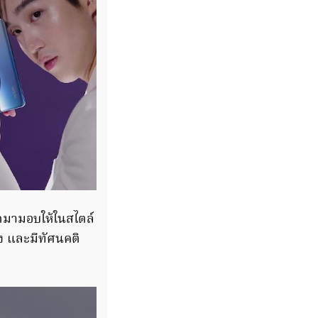
ุดมามอบให้ในสไตล์
อง และมีทัศนคติ