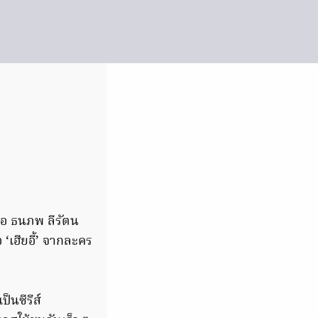
“ต่อ ธนภพ ลีรัตน
อ ‘เฮียอี้’ จากละคร
็นซีรีส์