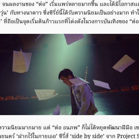
 จนผลงานของ “ต่อ” เริ่มแพร่หลายมากขึ้น และได้มีโอกาสแสดงซ
่น’ กับทางนาดาว ซึ่งซีรี่ย์นี้ได้รับความนิยมเป็นอย่างมาก ทำ
ผ่’ ที่ถือเป็นจุดเริ่มต้นก้าวแรกที่โด่งดังในวงการบันเทิงของ “
รับความนิยมมากมาย แต่ “ต่อ ธนภพ” ก็ไม่ได้หยุดพัฒนาฝีมือ เขา
ตร์ ‘ฝากไว้ในกายเธอ’ ซีรี่ส์ ‘side by side’ จาก Project 