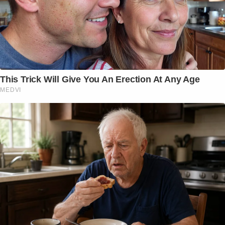
This Trick Will Give You An Erection At Any Age
MEDVI