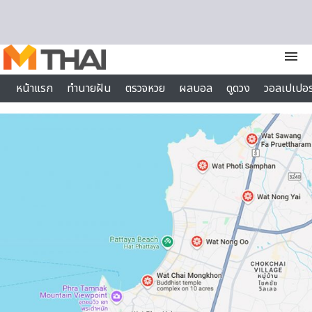
Skip to content
menu
หน้าแรก
ทำนายฝัน
ตรวจหวย
ผลบอล
ดูดวง
วอลเปเปอร
ไลฟ์สไตล์