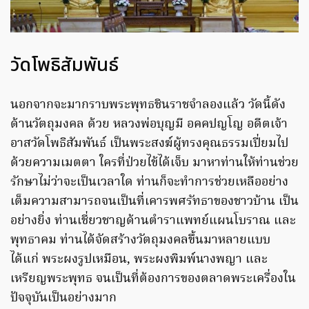
วัดโพธิสัมพันธ์
นอกจากจะมากราบพระพุทธชินราชจำลองแล้ว วัดนี้ดัง
ด้านวัตถุมงคล ด้วย หลวงพ่อบุญมี อคคปญโญ อดีตเจ้า
อาสวัดโพธิสัมพันธ์ เป็นพระสงฆ์ผู้ทรงคุณธรรมเปี่ยมไป
ด้วยความเมตตา ใครที่ป่วยไข้ได้เจ็บ มาหาท่านให้ท่านช่วย
รักษาไม่ว่าจะเป็นเวลาใด ท่านก็จะทำการช่วยเหลืออย่าง
เต็มความสามารถจนเป็นที่เคารพศรัทธาของชาวบ้าน เป็น
อย่างยิ่ง ท่านเชี่ยวชาญด้านตำราแพทย์แผนโบราณ และ
พุทธาคม ท่านได้จัดสร้างวัตถุมงคลขึ้นมาหลายแบบ
ได้แก่ พระผงรูปเหมือน, พระผงพิมพ์นางพญา และ
เหรียญพระพุทธ จนเป็นที่ต้องการของตลาดพระเครื่องใน
ปัจจุบันเป็นอย่างมาก