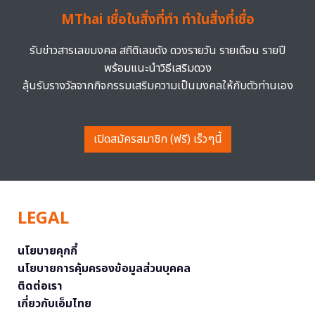
MThai เชื่อในสิ่งที่ทำ ทำในสิ่งที่เชื่อ
รับข่าวสารเลขมงคล สถิติเลขดัง ดวงรายวัน รายเดือน รายปี
พร้อมแนะนำวิธีเสริมดวง
ลุ้นรับรางวัลจากกิจกรรมเสริมความเป็นมงคลให้กับตัวท่านเอง
เปิดสมัครสมาชิก (ฟรี) เร็วๆนี้
LEGAL
นโยบายคุกกี้
นโยบายการคุ้มครองข้อมูลส่วนบุคคล
ติดต่อเรา
เกี่ยวกับเอ็มไทย