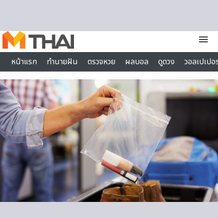
Skip to content
menu
หน้าแรก
ทำนายฝัน
ตรวจหวย
ผลบอล
ดูดวง
วอลเปเปอร
ไลฟ์สไตล์