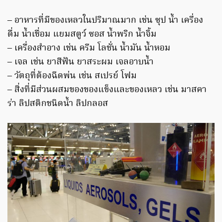
– อาหารที่มีของเหลวในปริมาณมาก เช่น ซุป น้ำ เครื่อง
ดื่ม น้ำเชื่อม แยมสตูว์ ซอส น้ำพริก น้ำจิ้ม
– เครื่องสำอาง เช่น ครีม โลชั่น น้ำมัน น้ำหอม
– เจล เช่น ยาสีฟัน ยาสระผม เจลอาบน้ำ
– วัตถุที่ต้องฉีดพ่น เช่น สเปรย์ โฟม
– สิ่งที่มีส่วนผสมของของแข็งและของเหลว เช่น มาสคา
ร่า ลิปสติกชนิดน้ำ ลิปกลอส