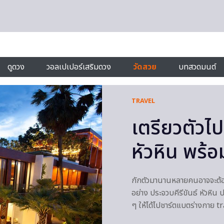
ดูดวง
วอลเปเปอร์เสริมดวง
วัดสวย
บทสวดมนต์
TRAVEL
เตรียวตัวไป
หัวหิน พร้อ
กักตัวมานานหลายคนอาจจะต้อง
อย่าง ประจวบคีรีขันธ์ หัวหิ
ๆ ให้ได้ไปชาร์ตแบตร่างกาย t