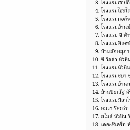
โรงแรมฮอปอิน
โรงแรมไฮสไตล
โรงแรมกอล์ฟ 
โรงแรมบ้าน
โรงแรม จี หั
โรงแรมทีเอช
บ้านลักษสุภา
ซี วิลล่า หัวหิ
โรงแรมหัวหินย
โรงแรมชบา ชา
โรงแรมบ้านก
บ้านปิยณัฐ หั
โรงแรมมิลาโน
อมรา รีสอร์ท 
สไมล์ หัวหิน 
เดอะซีเคร็ท ห