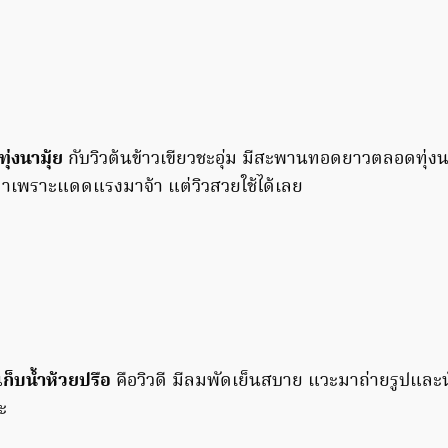
ุ่งนามุ้ย
กับวิวต้นข้าวเขียวชะอุ่ม มีสะพานทอดยาวตลอดทุ่
าเพราะแดดแรงมาจ้า แต่วิวสวยใช้ได้เลย
เก็บน้ำห้วยปรือ
คือวิวดี มีลมพัดเย็นสบาย แวะมาถ่ายรูปและน
่ะ