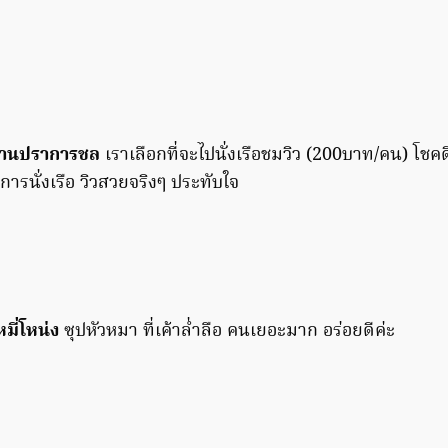
ด่านปราการชล
เราเลือกที่จะไปนั่งเรือชมวิว (200บาท/คน) โช
รนั่งเรือ วิวสวยจริงๆ ประทับใจ
มี่โหน่ง
ซุปหัวหมา ที่เค้าล่ำลือ คนเยอะมาก อร่อยดีค่ะ