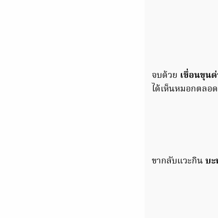
จบด้วย
เขื่อนขุน
ได้เห็นหมอกตลอดกา
ขากลับแวะกิน
บะห