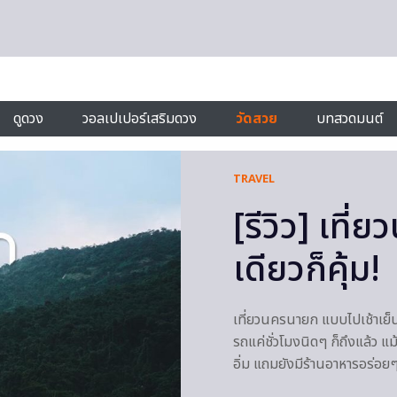
ดูดวง
วอลเปเปอร์เสริมดวง
วัดสวย
บทสวดมนต์
TRAVEL
[รีวิว] เที
เดียวก็คุ้ม!
เที่ยวนครนายก แบบไปเช้าเย็น
รถแค่ชั่วโมงนิดๆ ก็ถึงแล้ว แม
อิ่ม แถมยังมีร้านอาหารอร่อย