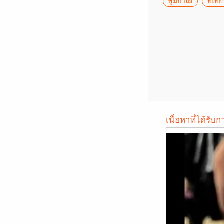
ซุ้มป่าไผ่
ที่เท