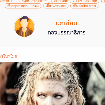
ี่ยวนครนายก
ที่เที่ยวใกล้กรุงเทพ
บะหมี่โหน่ง
สะพานทุ่งนามุ้ย
เขื่อนขุนด่านปราการชล
เที่ยวนครนายก
เที่ยวใกล้กรุงเทพ
นักเขียน
กองบรรณาธิการ