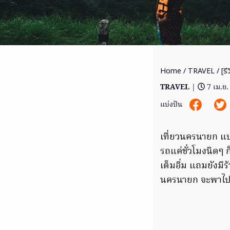
Home
/
TRAVEL
/ [รี
TRAVEL
|
7 เม.ย
แบ่งปัน
เที่ยวนครนายก แบบ
รถแค่ชั่วโมงนิดๆ 
เต็มอิ่ม แถมยังมี
นครนายก จะพาไปท