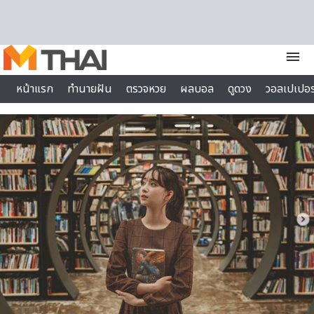
Skip to content
menu
หน้าแรก
ทำนายฝัน
ตรวจหวย
ผลบอล
ดูดวง
วอลเปเปอร
ไลฟ์สไตล์