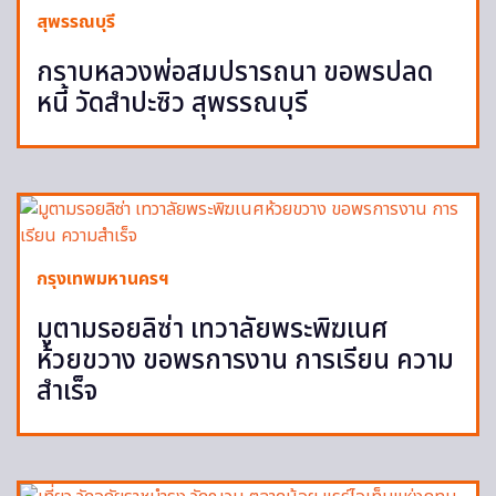
สุพรรณบุรี
กราบหลวงพ่อสมปรารถนา ขอพรปลด
หนี้ วัดสำปะซิว สุพรรณบุรี
กรุงเทพมหานครฯ
มูตามรอยลิซ่า เทวาลัยพระพิฆเนศ
ห้วยขวาง ขอพรการงาน การเรียน ความ
สำเร็จ