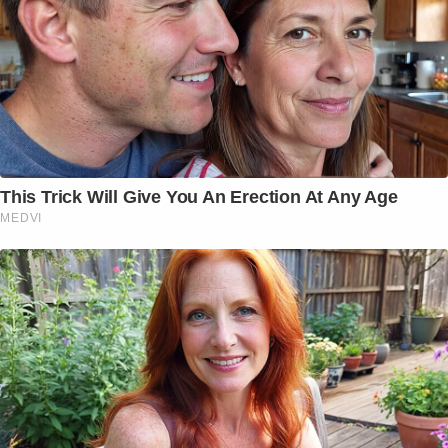
This Trick Will Give You An Erection At Any Age
MEDVI