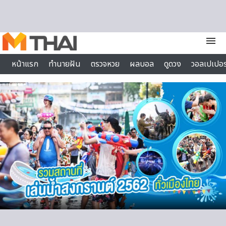
Skip to content
menu
หน้าแรก
ทำนายฝัน
ตรวจหวย
ผลบอล
ดูดวง
วอลเปเปอร
ไลฟ์สไตล์