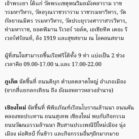
เจ้าพระยา ได้แก่ วัดพระเชตุพนวิมลมังคลาราม ราช
วรมหาวิหาร, วัดอรุณราชวราราม ราชวรมหาวิหาร, วัด
กัลยาณมิตร วรมหาวิหาร, วัดประยุรวงศาวาสวรวิหาร,
ท่ามหาราช, ยอดพิมาน ริเวอร์ วอล์ค, เอเชียทีค เดอะ ริ
เวอร์ฟร้อนท์, ล้ง 1919 และสุขสยาม ณ ไอคอนสยาม
ผู้ที่สนใจสามารถขึ้นเรือฟรีได้ทั้ง 9 ท่า แบ่งเป็น 2 ช่วง
เวลาคือ 09.00-17.00 น.และ 17.00-22.00
ภูเก็ต
จัดขึ้นที่ ถนนดีบุก ตำบลตลาดใหญ่ อำเภอเมือง
(จากสี่แยกลกเทียน ถึง อังมอหลาวหลวงอำนาจ)
เชียงใหม่
จัดขึ้นที่ พิพิธภัณฑ์เรือนโบราณล้านนา ถนนคัน
คลองชลประทาน ถนนสุเทพ เชียงใหม่ พบกับกิจกรรม
ถนนวัฒนธรรมล้านนา สืบสานประเพณีปีใหม่เมือง นุ่ง
เมือง ผ่อศิลป์ กิ๋นข้าว และกิจกรรมอื่นๆอีกมากมาย