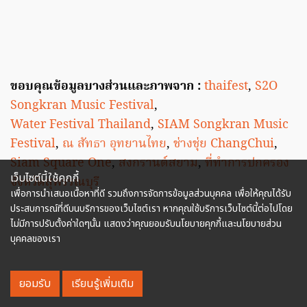
ขอบคุณข้อมูลบางส่วนและภาพจาก :
thaifest
,
S2O
Songkran Music Festival
,
Water Festival Thailand
,
SIAM Songkran Music
Festival
,
ณ สัทธา อุทยานไทย
,
ช่างชุ่ย ChangChui
,
Siam Square One
,
สงกรานต์สยาม
,
ที่ทำการปกครอง
เว็บไซต์นี้ใช้คุกกี้
จังหวัดสุพรรณบุรี
เพื่อการนำเสนอเนื้อหาที่ดี รวมถึงการจัดการข้อมูลส่วนบุคคล เพื่อให้คุณได้รับ
ประสบการณ์ที่ดีบนบริการของเว็บไซต์เรา หากคุณใช้บริการเว็บไซต์นี้ต่อไปโดย
ไม่มีการปรับตั้งค่าใดๆนั้น แสดงว่าคุณยอมรับนโยบายคุกกี้และนโยบายส่วน
บุคคลของเรา
ยอมรับ
เรียนรู้เพิ่มเติม