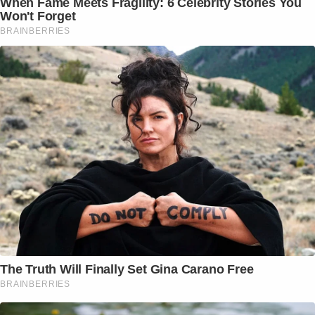
When Fame Meets Fragility: 6 Celebrity Stories You
Won't Forget
BRAINBERRIES
The Truth Will Finally Set Gina Carano Free
BRAINBERRIES