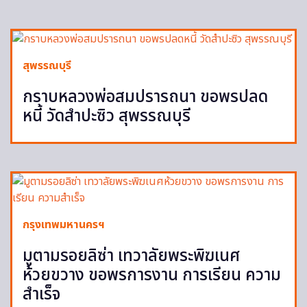
สุพรรณบุรี
กราบหลวงพ่อสมปรารถนา ขอพรปลด
หนี้ วัดสำปะซิว สุพรรณบุรี
กรุงเทพมหานครฯ
มูตามรอยลิซ่า เทวาลัยพระพิฆเนศ
ห้วยขวาง ขอพรการงาน การเรียน ความ
สำเร็จ