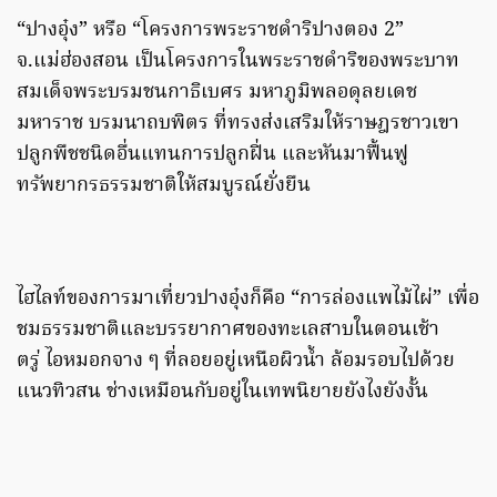
“ปางอุ๋ง” หรือ “โครงการพระราชดำริปางตอง 2”
จ.แม่ฮ่องสอน เป็นโครงการในพระราชดำริของพระบาท
สมเด็จพระบรมชนกาธิเบศร มหาภูมิพลอดุลยเดช
มหาราช บรมนาถบพิตร ที่ทรงส่งเสริมให้ราษฎรชาวเขา
ปลูกพืชชนิดอื่นแทนการปลูกฝิ่น และหันมาฟื้นฟู
ทรัพยากรธรรมชาติให้สมบูรณ์ยั่งยืน
ไฮไลท์ของการมาเที่ยวปางอุ๋งก็คือ “การล่องแพไม้ไผ่” เพื่อ
ชมธรรมชาติและบรรยากาศของทะเลสาบในตอนเช้า
ตรู่ ไอหมอกจาง ๆ ที่ลอยอยู่เหนือผิวน้ำ ล้อมรอบไปด้วย
แนวทิวสน ช่างเหมือนกับอยู่ในเทพนิยายยังไงยังงั้น