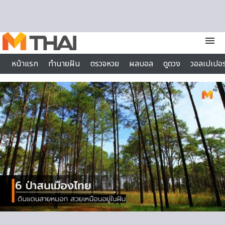
Skip to content
menu
หน้าแรก
ทำนายฝัน
ตรวจหวย
ผลบอล
ดูดวง
วอลเปเปอร
ไลฟ์สไตล์