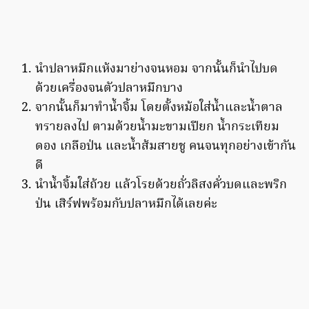
นำปลาหมึกแห้งมาย่างจนหอม จากนั้นก็นำไปบด
ด้วยเครื่องจนตัวปลาหมึกบาง
จากนั้นก็มาทำน้ำจิ้ม โดยตั้งหม้อใส่น้ำและน้ำตาล
ทรายลงไป ตามด้วยน้ำมะขามเปียก น้ำกระเทียม
ดอง เกลือป่น และน้ำส้มสายชู คนจนทุกอย่างเข้ากัน
ดี
นำน้ำจิ้มใส่ถ้วย แล้วโรยด้วยถั่วลิสงคั่วบดและพริก
ป่น เสิร์ฟพร้อมกับปลาหมึกได้เลยค่ะ