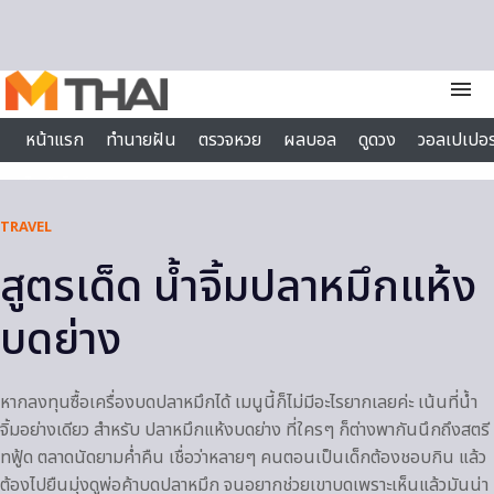
Skip to content
menu
หน้าแรก
ทำนายฝัน
ตรวจหวย
ผลบอล
ดูดวง
วอลเปเปอร
ไลฟ์สไตล์
TRAVEL
สูตรเด็ด น้ำจิ้มปลาหมึกแห้ง
บดย่าง
หากลงทุนซื้อเครื่องบดปลาหมึกได้ เมนูนี้ก็ไม่มีอะไรยากเลยค่ะ เน้นที่น้ำ
จิ้มอย่างเดียว สำหรับ ปลาหมึกแห้งบดย่าง ที่ใครๆ ก็ต่างพากันนึกถึงสตรี
ทฟู้ด ตลาดนัดยามค่ำคืน เชื่อว่าหลายๆ คนตอนเป็นเด็กต้องชอบกิน แล้ว
ต้องไปยืนมุ่งดูพ่อค้าบดปลาหมึก จนอยากช่วยเขาบดเพราะเห็นแล้วมันน่า