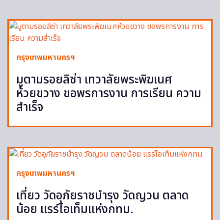
กรุงเทพมหานครฯ
มูตามรอยลิซ่า เทวาลัยพระพิฆเนศ
ห้วยขวาง ขอพรการงาน การเรียน ความ
สำเร็จ
กรุงเทพมหานครฯ
เที่ยว วัดอุภัยราชบำรุง วัดญวน ตลาด
น้อย แรร์ไอเท็มแห่งกทม.