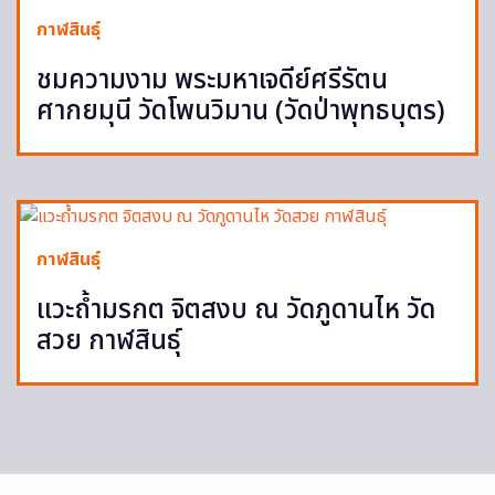
กาฬสินธุ์
ชมความงาม พระมหาเจดีย์ศรีรัตน
ศากยมุนี วัดโพนวิมาน (วัดป่าพุทธบุตร)
กาฬสินธุ์
แวะถ้ำมรกต จิตสงบ ณ วัดภูดานไห วัด
สวย กาฬสินธุ์