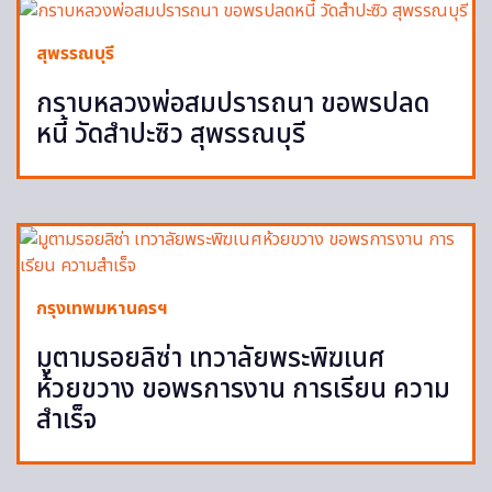
สุพรรณบุรี
กราบหลวงพ่อสมปรารถนา ขอพรปลด
หนี้ วัดสำปะซิว สุพรรณบุรี
กรุงเทพมหานครฯ
มูตามรอยลิซ่า เทวาลัยพระพิฆเนศ
ห้วยขวาง ขอพรการงาน การเรียน ความ
สำเร็จ