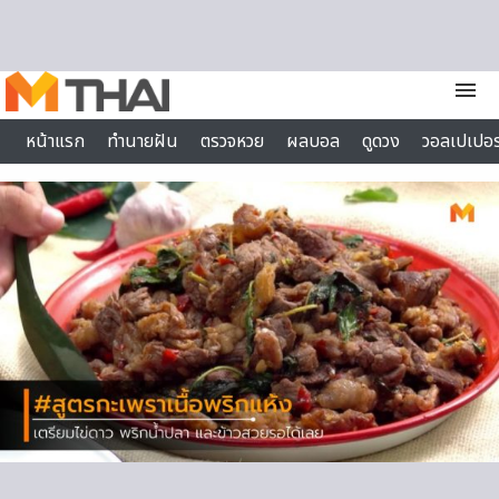
Skip to content
menu
หน้าแรก
ทำนายฝัน
ตรวจหวย
ผลบอล
ดูดวง
วอลเปเปอร
ไลฟ์สไตล์