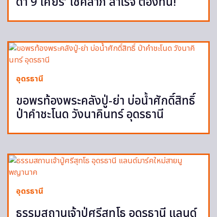
ดำ 9 เศียร’ โชคลาภ สำเร็จ ต้องที่นี่!
อุดรธานี
ขอพรท้องพระคลังปู่-ย่า บ่อน้ำศักดิ์สิทธิ์
ป่าคำชะโนด วังนาคินทร์ อุดรธานี
อุดรธานี
ธรรมสถานเจ้าปู่ศรีสุทโธ อุดรธานี แลนด์