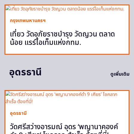
กรุงเทพมหานครฯ
เที่ยว วัดอุภัยราชบำรุง วัดญวน ตลาด
น้อย แรร์ไอเท็มแห่งกทม.
อุดรธานี
ดูเพิ่มเติม
อุดรธานี
วัดศรีสว่างอารมณ์ อุดร ‘พญานาคองค์