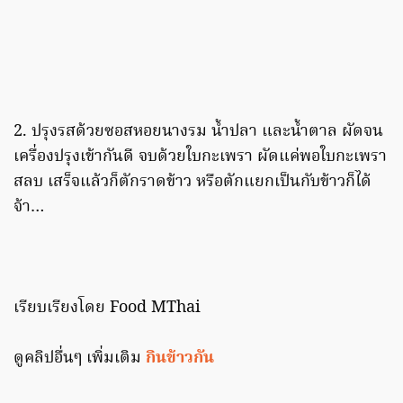
2. ปรุงรสด้วยซอสหอยนางรม น้ำปลา และน้ำตาล ผัดจน
เครื่องปรุงเข้ากันดี จบด้วยใบกะเพรา ผัดแค่พอใบกะเพรา
สลบ เสร็จแล้วก็ตักราดข้าว หรือตักแยกเป็นกับข้าวก็ได้
จ้า…
เรียบเรียงโดย Food MThai
ดูคลิปอื่นๆ เพิ่มเติม
กินข้าวกัน