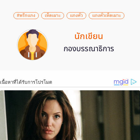
#พริกแกง
เห็ดเผาะ
แกงคั่ว
แกงคั่วเห็ดเผาะ
นักเขียน
กองบรรณาธิการ
เนื้อหาที่ได้รับการโปรโมต