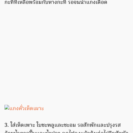
กะทิที่เหลือพร้อมกับหางกะทิ รอจนน้ำแกงเดือด
3. ใส่เห็ดเพาะ ใบชะพลูและชะอม รอสักพักและปรุงรส