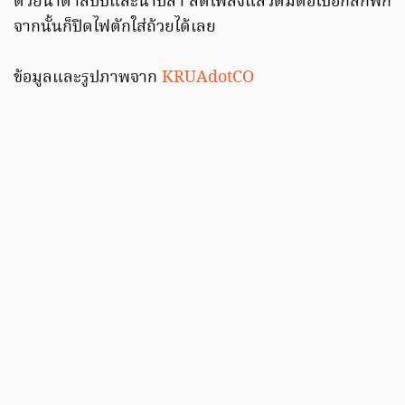
ด้วยน้ำตาลปี๊บและน้ำปลา ลดไฟลงแล้วต้มต่อไปอีกสักพัก
จากนั้นก็ปิดไฟตักใส่ถ้วยได้เลย
ข้อมูลและรูปภาพจาก
KRUAdotCO