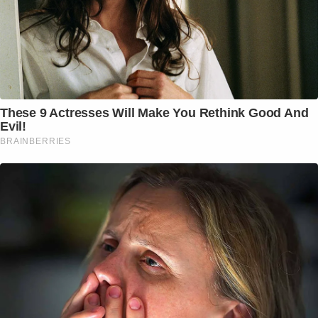
These 9 Actresses Will Make You Rethink Good And
Evil!
BRAINBERRIES