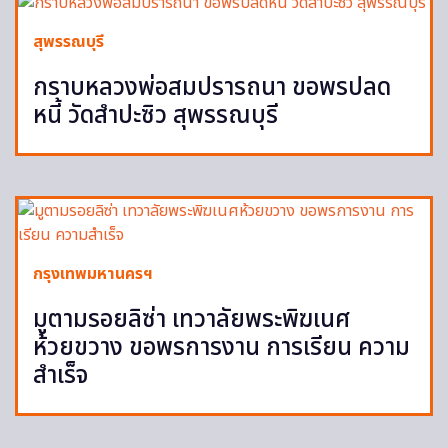
สุพรรณบุรี
กราบหลวงพ่อสมปรารถนา ขอพรปลด
หนี้ วัดสำปะซิว สุพรรณบุรี
กรุงเทพมหานครฯ
มูตามรอยลิซ่า เทวาลัยพระพิฆเนศ
ห้วยขวาง ขอพรการงาน การเรียน ความ
สำเร็จ