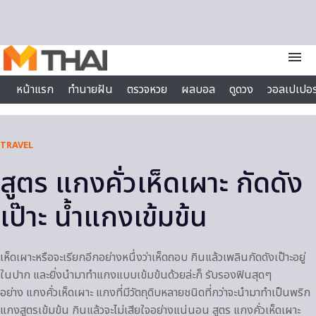
Skip to content
menu
หน้าแรก
ทำนายฝัน
ตรวจหวย
ผลบอล
ดูดวง
วอลเปเปอร
ไลฟ์สไตล์
TRAVEL
สูตร แกงคั่วเห็ดเผาะ กัดดัง
เป๊าะ น้ำแกงเข้มข้น
เห็ดเผาะหรือจะเรียกอีกอย่างหนึ่งว่าเห็ดถอบ กินแล้วเพลินกัดดังเป๊าะอยู่
ในปาก และยิ่งนำมาทำแกงแบบเข้มข้นด้วยล่ะก็ รับรองฟินสุดๆ
อย่าง แกงคั่วเห็ดเผาะ แกงที่มีวัตถุดิบหลายชนิดที่กว่าจะนำมาทำเป็นพริก
แกงสูตรเข้มข้น กินแล้วจะไม่เสียใจอย่างแน่นอน สูตร แกงคั่วเห็ดเผาะ