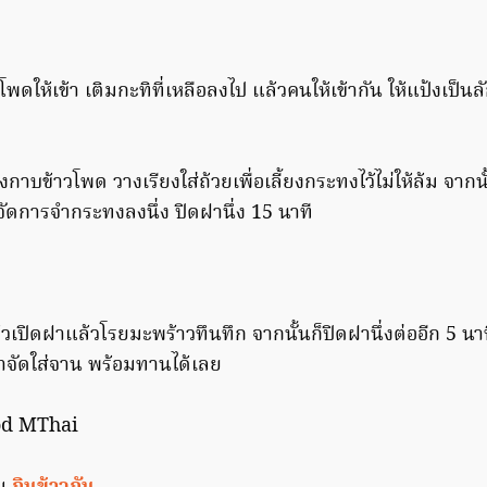
โพดให้เข้า เติมกะทิที่เหลือลงไป แล้วคนให้เข้ากัน ให้แป้งเป็
าบข้าวโพด วางเรียงใส่ถ้วยเพื่อเลี้ยงกระทงไว้ไม่ให้ล้ม จากนั
ก็จัดการจำกระทงลงนึ่ง ปิดฝานึ่ง 15 นาที
้วเปิดฝาแล้วโรยมะพร้าวทึนทึก จากนั้นก็ปิดฝานึ่งต่ออีก 5 นา
มาจัดใส่จาน พร้อมทานได้เลย
ood MThai