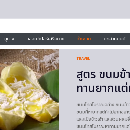
ดูดวง
วอลเปเปอร์เสริมดวง
วัดสวย
บทสวดมนต์
TRAVEL
สูตร ขนมข
ทานยากแต่
ขนมไทยโบราณอย่าง ขนมข้าวโพ
ขนมที่หายากแต่ทำไม่ยากอย่างที
และแป้งข้าวเจ้า และส่วนผสมอ
ขนมไทยโบราณหาทานยากแต่ท