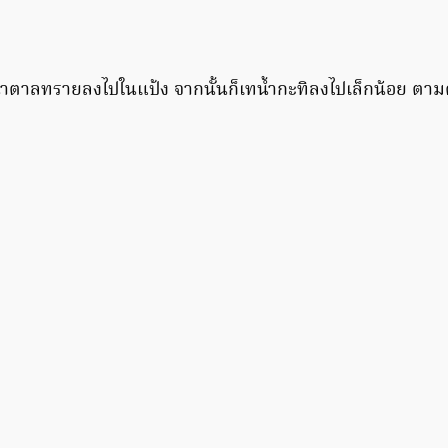
ำตาลทรายลงไปในแป้ง จากนั้นก็เทน้ำกะทิลงไปเล็กน้อย ตามด