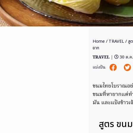
Home
/
TRAVEL
/ สู
ยาก
TRAVEL
|
30 ต.ค
แบ่งปัน
ขนมไทยโบราณอย
ขนมที่หายากแต่ทำไ
มัน และแป้งข้าวเจ
สูตร ขน