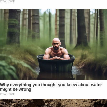
CTA LOVE
Why everything you thought you knew about water
might be wrong
CTA LOVE