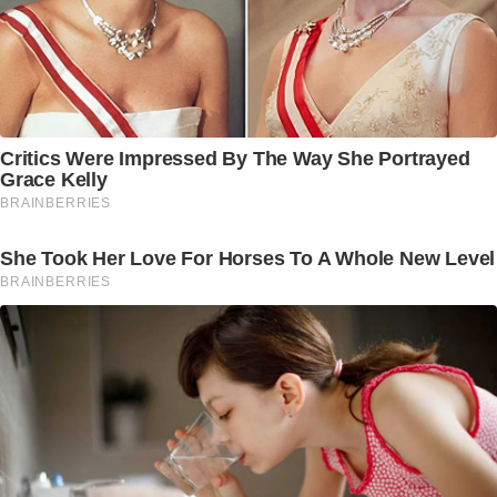
Critics Were Impressed By The Way She Portrayed
Grace Kelly
BRAINBERRIES
She Took Her Love For Horses To A Whole New Level
BRAINBERRIES