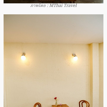
ภาพโดย : MThai Travel