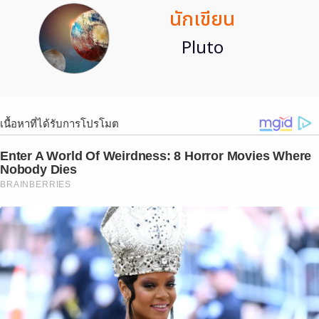
นักเขียน
Pluto
เนื้อหาที่ได้รับการโปรโมต
Enter A World Of Weirdness: 8 Horror Movies Where
Nobody Dies
BRAINBERRIES