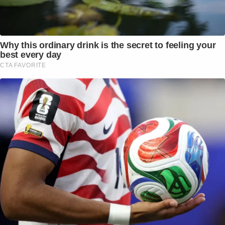
Why this ordinary drink is the secret to feeling your
best every day
CTA FAVORITE