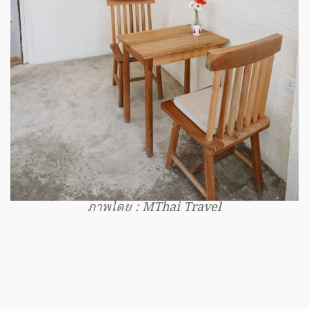
ภาพโดย : MThai Travel