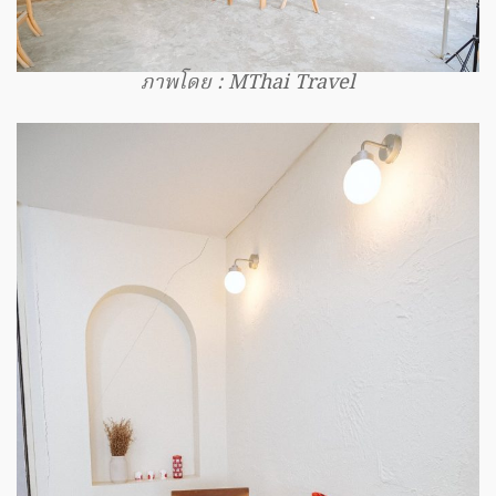
ภาพโดย : MThai Travel