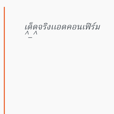
เด็ดจริงเเอดคอนเฟิร์ม
^
_
^