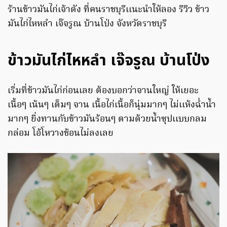
ร้านข้าวมันไก่เจ้าดัง ที่คนราชบุรีเเนะนำให้ลอง รีวิว ข้าว
มันไก่ไหหลำ เจ๊จรูณ บ้านโป่ง จังหวัดราชบุรี
ข้าวมันไก่ไหหลำ เจ๊จรูณ บ้านโป่ง
เริ่มที่ข้าวมันไก่ก่อนเลย ต้องบอกว่าจานใหญ่ ให้เยอะ
เนื้อๆ เน้นๆ เต็มๆ จาน เนื้อไก่เนื้อก็นุ่มมากๆ ไม่เเห้งฉ่ำนํ้า
มากๆ ยิ่งทานกับข้าวมันร้อนๆ ตามด้วยนํ้าซุปเเบบกลม
กล่อม โอ้โหวางช้อนไม่ลงเลย