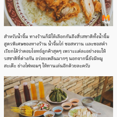
สำหรับนํ้าจิ้ม ทางร้านก็มีให้เลือกกันถึงสี่รสชาติทั้งนํ้าจิ้ม
สูตรพิเศษของทางร้าน นํ้าจิ้มไก่ ซอสหวาน เเละซอสดำ
เรียกได้ว่าตอบโจทย์ลูกค้าสุดๆ เพราะเเต่ละอย่างจะให้
รสชาติที่ต่างกัน อร่อยเพลินมากๆ นอกจากนี้ยังมีหมู
สะเต๊ะ ย่างไฟหอมๆ ให้ทานเล่นอีกด้วยละครับ