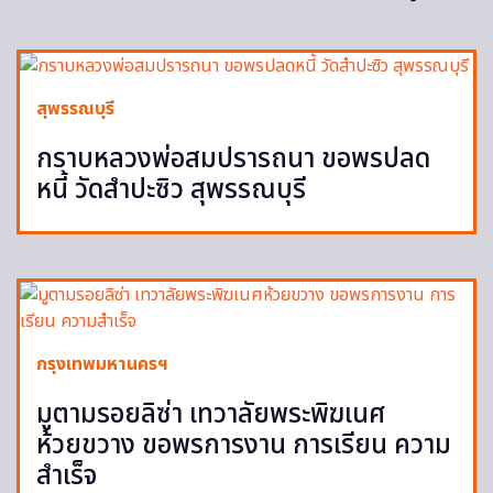
สุพรรณบุรี
กราบหลวงพ่อสมปรารถนา ขอพรปลด
หนี้ วัดสำปะซิว สุพรรณบุรี
กรุงเทพมหานครฯ
มูตามรอยลิซ่า เทวาลัยพระพิฆเนศ
ห้วยขวาง ขอพรการงาน การเรียน ความ
สำเร็จ