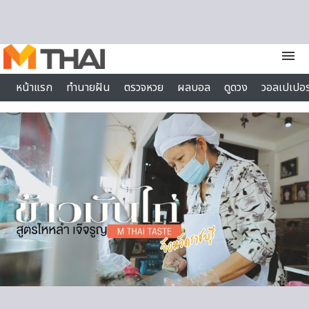
Skip to content
menu
หน้าแรก
ทำนายฝัน
ตรวจหวย
ผลบอล
ดูดวง
วอลเปเปอร
ไลฟ์สไตล์