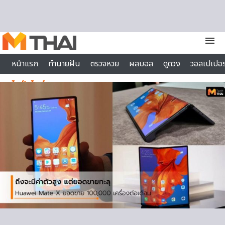
Skip to content
menu
หน้าแรก
ทำนายฝัน
ตรวจหวย
ผลบอล
ดูดวง
วอลเปเปอร
ไลฟ์สไตล์