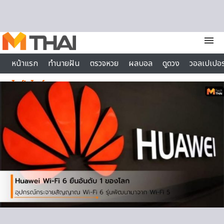
Skip to content
menu
หน้าแรก
ทำนายฝัน
ตรวจหวย
ผลบอล
ดูดวง
วอลเปเปอร
ไลฟ์สไตล์