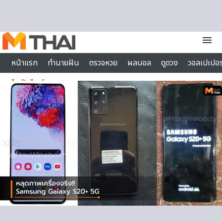
Skip to content
menu
หน้าแรก
ทำนายฝัน
ตรวจหวย
ผลบอล
ดูดวง
วอลเปเปอร
ไลฟ์สไตล์