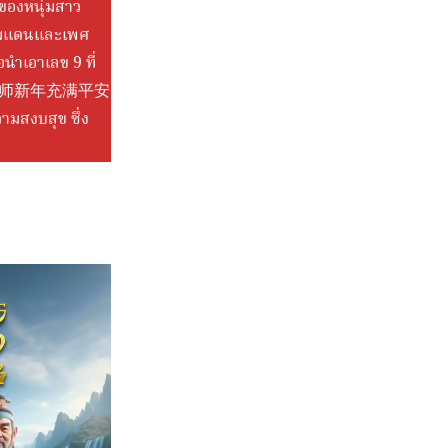
กของหนุ่มสาว
รมแดนและเพศ
อนำเอาเลข 9 ที่
ำมงคล 祝老师新年充满平安
ามสงบสุข ซึ่ง