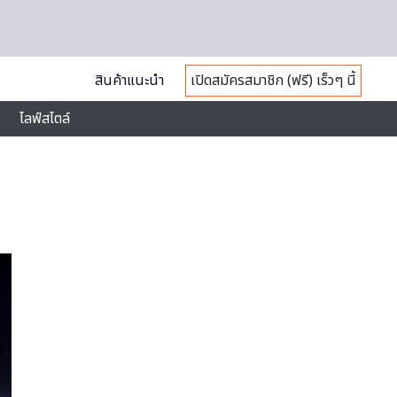
สินค้าแนะนำ
เปิดสมัครสมาชิก (ฟรี) เร็วๆ นี้
ไลฟ์สไตล์