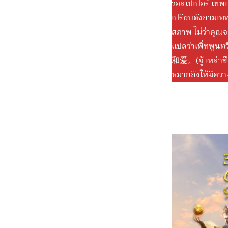
วอลเปเปอร์ เทพเ
เปรียบดังกามเ
สภาพ ไม่ว่าคุณจะ
แปลว่าเพิ่ทพูนท
和爱。(จู้ เหล่าซื
หมายถึงให้มีควา