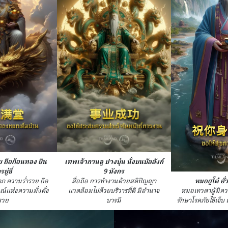
้ย ถือก้อนทอง ยืน
เทพเจ้ากวนอู ปางบุ๋น นั่งบนบัลลังก์
ยู่อี่
9 มังกร
าภ ความร่ำรวย ถือ
สื่อถือ การทำงานด้วยสติปัญญา
หมอฮูโต๋ ฮั่
์แห่งความมั่งคั่ง
แวดล้อมไปด้วยบริวารที่ดี มีอำนาจ
หมอเทวดาผู้มีค
ำรวย
บารมี
รักษาโรคภัยไข้เจ็บ