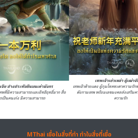
เทพเจ้าเย่วเหล่า ผู้เฒ่าจ
้งเจีย ปางประทับยืนบนเต่ามังกร
เทพเจ้าด้ายแดง ผู้กุมโชคชะตาความรักข
นเทพที่มีความสามารถและอิทธิฤทธิ์มาก สื่อ
ดังกามเทพ พร้อมเลขมงคลส่งเสริ
ารเป็นคนเก่ง มีความสามารถ
ความรัก
MThai เชื่อในสิ่งที่ทำ ทำในสิ่งที่เชื่อ