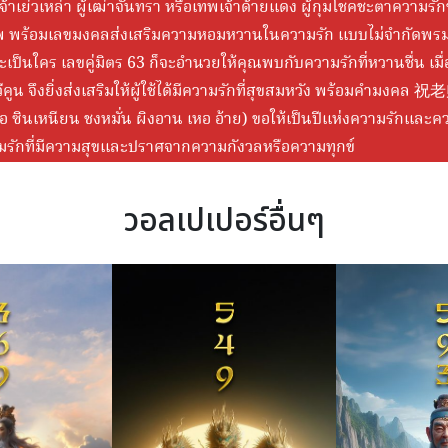
จ้าเย่วเหล่า ผู้เฒ่าจันทรา หรือเทพเจ้าด้ายแดง ผู้กุมโชคชะตาความรั
ทพ พร้อมเลขมงคลส่งเสริมความหอมหวานในความรัก แบบไม่จำกัดพ
เป็นใคร เลขคู่มิตร 63 ก็จะอำนวยให้คุณพบกับความรักที่หวานชื่น เมื่
วีคูน จึงยิ่งส่งเสริมให้ผู้ใช้ได้มีความรักที่สุขสมหวัง พร้อมค
อ ซินเหนียน ชงหมั่น ผิงอาน เหอ อ้าย) ขอให้เป็นปีแห่งความรักและคว
มรักที่มีความสุขและปราศจากความกังวลหรือความทุกข์
วอลเปเปอร์อื่นๆ