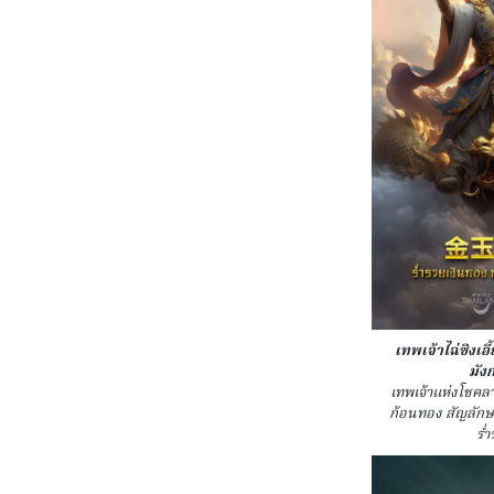
เทพเจ้าไฉ่ซิงเอี
มังกร
เทพเจ้าแห่งโชคล
ก้อนทอง สัญลักษณ
ร่