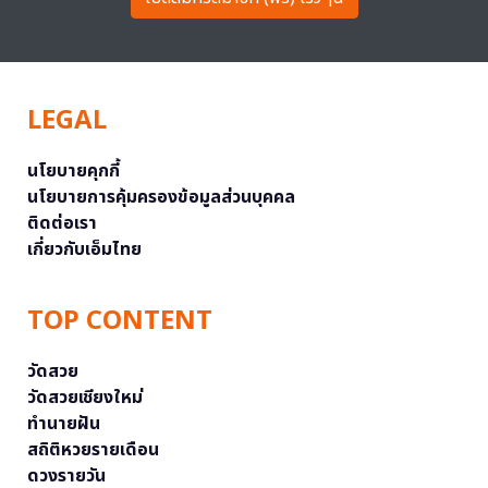
LEGAL
นโยบายคุกกี้
นโยบายการคุ้มครองข้อมูลส่วนบุคคล
ติดต่อเรา
เกี่ยวกับเอ็มไทย
TOP CONTENT
วัดสวย
วัดสวยเชียงใหม่
ทำนายฝัน
สถิติหวยรายเดือน
ดวงรายวัน