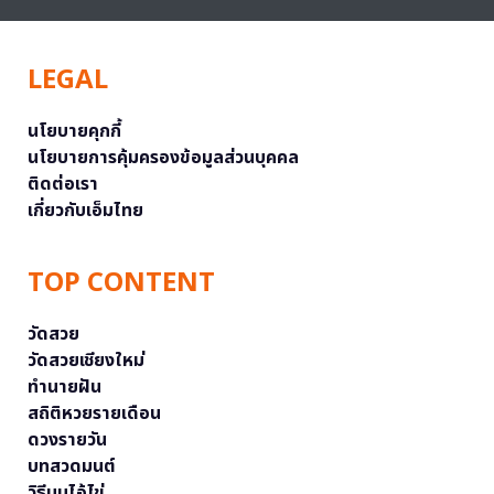
LEGAL
นโยบายคุกกี้
นโยบายการคุ้มครองข้อมูลส่วนบุคคล
ติดต่อเรา
เกี่ยวกับเอ็มไทย
TOP CONTENT
วัดสวย
วัดสวยเชียงใหม่
ทำนายฝัน
สถิติหวยรายเดือน
ดวงรายวัน
บทสวดมนต์
วิธีบนไอ้ไข่