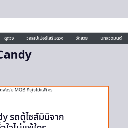
ดูดวง
วอลเปเปอร์เสริมดวง
วัดสวย
บทสวดมนต์
Candy
รถตู้ไซส์มินิจาก