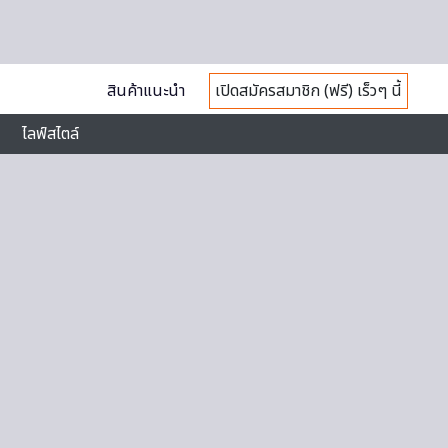
สินค้าแนะนำ
เปิดสมัครสมาชิก (ฟรี) เร็วๆ นี้
ไลฟ์สไตล์