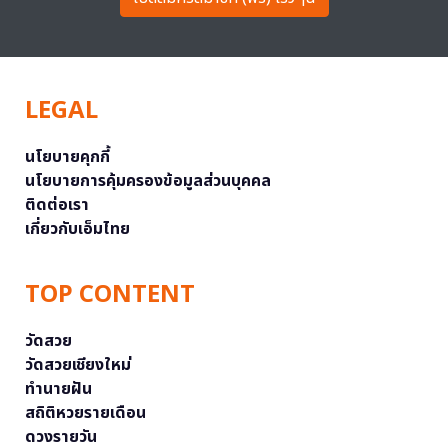
LEGAL
นโยบายคุกกี้
นโยบายการคุ้มครองข้อมูลส่วนบุคคล
ติดต่อเรา
เกี่ยวกับเอ็มไทย
TOP CONTENT
วัดสวย
วัดสวยเชียงใหม่
ทำนายฝัน
สถิติหวยรายเดือน
ดวงรายวัน