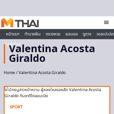
Skip to content
menu
หน้าแรก
ทำนายฝัน
ตรวจหวย
ผลบอล
ดูดวง
วอลเปเปอร
ไลฟ์สไตล์
Valentina Acosta
Giraldo
Home
/ Valentina Acosta Giraldo
SPORT