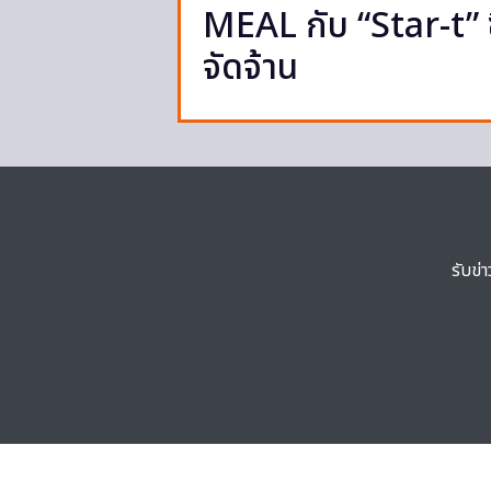
MEAL กับ “Star-t” ซ
จัดจ้าน
รับข่