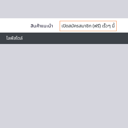
สินค้าแนะนำ
เปิดสมัครสมาชิก (ฟรี) เร็วๆ นี้
ไลฟ์สไตล์