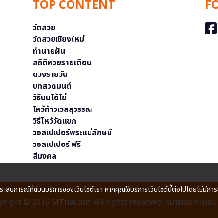
TOP CONTENT
F
วัดสวย
วัดสวยเชียงใหม่
ทำนายฝัน
สถิติหวยรายเดือน
ดวงรายวัน
บทสวดมนต์
วิธีบนไอ้ไข่
ไหว้ท้าวเวสสุวรรณ
วิธีไหว้วัดแขก
วอลเปเปอร์พระแม่ลักษมี
วอลเปเปอร์ ฟรี
สีมงคล
ประสบการณ์ที่ดีบนบริการของเว็บไซต์เรา หากคุณใช้บริการเว็บไซต์นี้ต่อไปโดยไม่มีการ
right © 2016 MThai.com All rights reserved. หมายเลขทะเบียนก