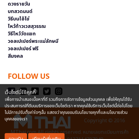
ดวงรายวัน
บทสวดมนต์
วิธีบนไอ้ไข่
ไหว้ท้าวเวสสุวรรณ
วิธีไหว้วัดแขก
วอลเปเปอร์พระแม่ลักษมี
วอลเปเปอร์ ฟรี
สีมงคล
FOLLOW US
เว็บไซต์นี้ใช้คุกกี้
เพื่อการนำเสนอเนื้อหาที่ดี รวมถึงการจัดการข้อมูลส่วนบุคคล เพื่อให้คุณได้รับ
ประสบการณ์ที่ดีบนบริการของเว็บไซต์เรา หากคุณใช้บริการเว็บไซต์นี้ต่อไปโดย
ไม่มีการปรับตั้งค่าใดๆนั้น แสดงว่าคุณยอมรับนโยบายคุกกี้และนโยบายส่วน
บุคคลของเรา
Copyright © 2016
MThai.com All rights reserved. หมายเลขทะเบียนการค้า