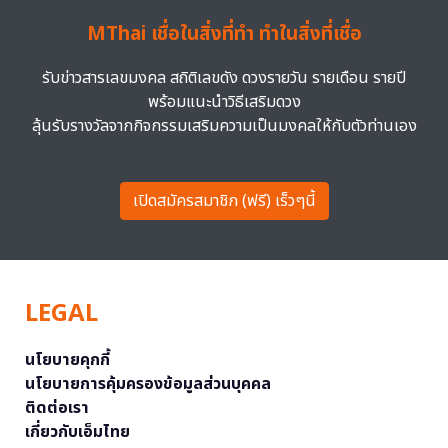
MThai เชื่อในสิ่งที่ทำ ทำในสิ่งที่เชื่อ
รับข่าวสารเลขมงคล สถิติเลขดัง ดวงรายวัน รายเดือน รายปี
พร้อมแนะนำวิธีเสริมดวง
ลุ้นรับรางวัลจากกิจกรรมเสริมความเป็นมงคลให้กับตัวท่านเอง
เปิดสมัครสมาชิก (ฟรี) เร็วๆนี้
LEGAL
นโยบายคุกกี้
นโยบายการคุ้มครองข้อมูลส่วนบุคคล
ติดต่อเรา
เกี่ยวกับเอ็มไทย