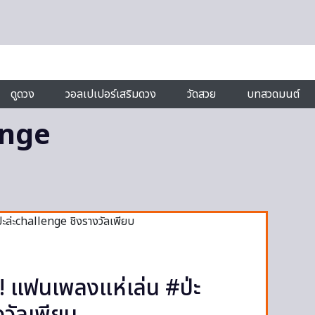
ดูดวง
วอลเปเปอร์เสริมดวง
วัดสวย
บทสวดมนต์
enge
า! แฟนเพลงแห่เล่น #ป่ะ