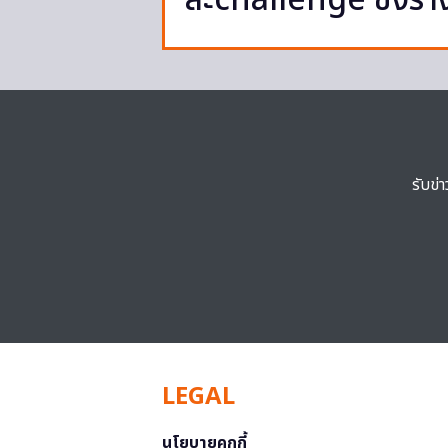
ล่ะchallenge ชิงราง
รับข่
LEGAL
นโยบายคุกกี้