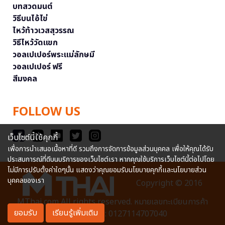
บทสวดมนต์
วิธีบนไอ้ไข่
ไหว้ท้าวเวสสุวรรณ
วิธีไหว้วัดแขก
วอลเปเปอร์พระแม่ลักษมี
วอลเปเปอร์ ฟรี
สีมงคล
FOLLOW US
เว็บไซต์นี้ใช้คุกกี้
เพื่อการนำเสนอเนื้อหาที่ดี รวมถึงการจัดการข้อมูลส่วนบุคคล เพื่อให้คุณได้รับ
ประสบการณ์ที่ดีบนบริการของเว็บไซต์เรา หากคุณใช้บริการเว็บไซต์นี้ต่อไปโดย
ไม่มีการปรับตั้งค่าใดๆนั้น แสดงว่าคุณยอมรับนโยบายคุกกี้และนโยบายส่วน
บุคคลของเรา
Copyright © 2016
MThai.com All rights reserved. หมายเลขทะเบียนการค้า
ยอมรับ
เรียนรู้เพิ่มเติม
อิเล็กทรอนิกส์ : 0127114707040