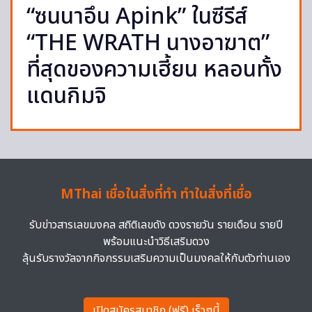
“ซนนาอึน Apink” ในซีรีส์
“THE WRATH นางอาฆาต”
ที่สุดของความเฮี้ยน หลอนทั้ง
แดนกิมจิ
MThai เชื่อในสิ่งที่ทำ ทำในสิ่งที่เชื่อ
รับข่าวสารเลขมงคล สถิติเลขดัง ดวงรายวัน รายเดือน รายปี
พร้อมแนะนำวิธีเสริมดวง
ลุ้นรับรางวัลจากกิจกรรมเสริมความเป็นมงคลให้กับตัวท่านเอง
เปิดสมัครสมาชิก (ฟรี) เร็วๆนี้