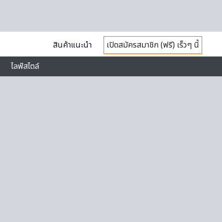
สินค้าแนะนำ
เปิดสมัครสมาชิก (ฟรี) เร็วๆ นี้
ไลฟ์สไตล์