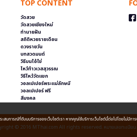
TOP CONTENT
F
วัดสวย
วัดสวยเชียงใหม่
ทำนายฝัน
สถิติหวยรายเดือน
ดวงรายวัน
บทสวดมนต์
วิธีบนไอ้ไข่
ไหว้ท้าวเวสสุวรรณ
วิธีไหว้วัดแขก
วอลเปเปอร์พระแม่ลักษมี
วอลเปเปอร์ ฟรี
สีมงคล
ประสบการณ์ที่ดีบนบริการของเว็บไซต์เรา หากคุณใช้บริการเว็บไซต์นี้ต่อไปโดยไม่มีการ
right © 2016 MThai.com All rights reserved. หมายเลขทะเบียนก