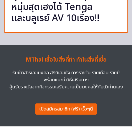
หนุ่มสุดเฮงได้ Tenga
เเละบลูเรย์ AV 10เรื่อง!!
MThai เชื่อในสิ่งที่ทำ ทำในสิ่งที่เชื่อ
รับข่าวสารเลขมงคล สถิติเลขดัง ดวงรายวัน รายเดือน รายปี
พร้อมแนะนำวิธีเสริมดวง
ลุ้นรับรางวัลจากกิจกรรมเสริมความเป็นมงคลให้กับตัวท่านเอง
เปิดสมัครสมาชิก (ฟรี) เร็วๆนี้