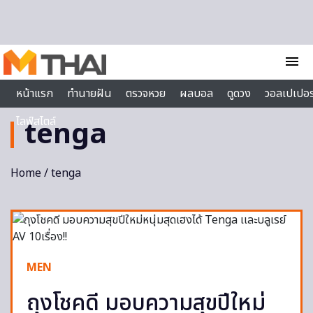
Skip to content
menu
หน้าแรก
ทำนายฝัน
ตรวจหวย
ผลบอล
ดูดวง
วอลเปเปอร
ไลฟ์สไตล์
tenga
Home
/ tenga
MEN
ถุงโชคดี มอบความสุขปีใหม่