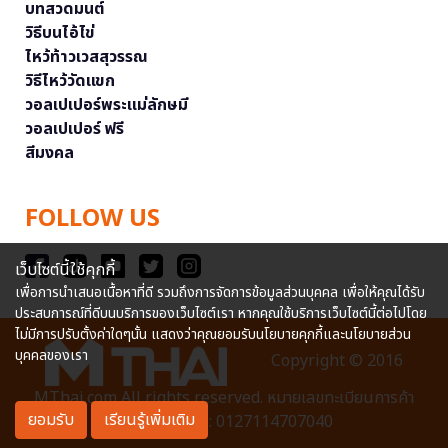
บทสวดมนต์
วิธีบนไอ้ไข่
ไหว้ท้าวเวสสุวรรณ
วิธีไหว้วัดแขก
วอลเปเปอร์พระแม่ลักษมี
วอลเปเปอร์ ฟรี
สีมงคล
FOLLOW US
เว็บไซต์นี้ใช้คุกกี้
เพื่อการนำเสนอเนื้อหาที่ดี รวมถึงการจัดการข้อมูลส่วนบุคคล เพื่อให้คุณได้รับ
ประสบการณ์ที่ดีบนบริการของเว็บไซต์เรา หากคุณใช้บริการเว็บไซต์นี้ต่อไปโดย
ไม่มีการปรับตั้งค่าใดๆนั้น แสดงว่าคุณยอมรับนโยบายคุกกี้และนโยบายส่วน
บุคคลของเรา
Copyright © 2016
MThai.com All rights reserved. หมายเลขทะเบียนการค้า
ยอมรับ
เรียนรู้เพิ่มเติม
อิเล็กทรอนิกส์ : 0127114707040