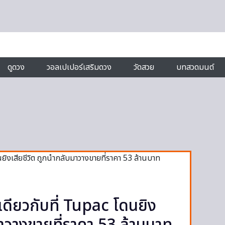
ดูดวง
วอลเปเปอร์เสริมดวง
วัดสวย
บทสวดมนต์
ียวกับที่ Tupac โดนยิง