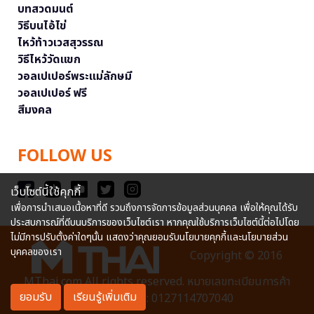
บทสวดมนต์
วิธีบนไอ้ไข่
ไหว้ท้าวเวสสุวรรณ
วิธีไหว้วัดแขก
วอลเปเปอร์พระแม่ลักษมี
วอลเปเปอร์ ฟรี
สีมงคล
FOLLOW US
เว็บไซต์นี้ใช้คุกกี้
เพื่อการนำเสนอเนื้อหาที่ดี รวมถึงการจัดการข้อมูลส่วนบุคคล เพื่อให้คุณได้รับ
ประสบการณ์ที่ดีบนบริการของเว็บไซต์เรา หากคุณใช้บริการเว็บไซต์นี้ต่อไปโดย
ไม่มีการปรับตั้งค่าใดๆนั้น แสดงว่าคุณยอมรับนโยบายคุกกี้และนโยบายส่วน
บุคคลของเรา
Copyright © 2016
MThai.com All rights reserved. หมายเลขทะเบียนการค้า
ยอมรับ
เรียนรู้เพิ่มเติม
อิเล็กทรอนิกส์ : 0127114707040