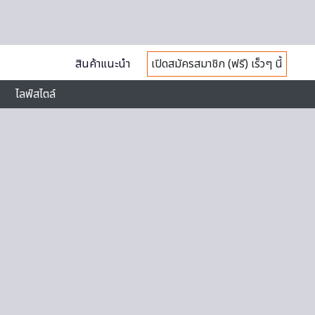
สินค้าแนะนำ
เปิดสมัครสมาชิก (ฟรี) เร็วๆ นี้
ไลฟ์สไตล์