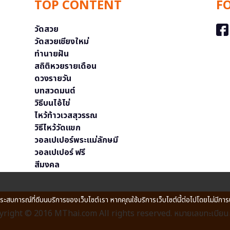
TOP CONTENT
F
วัดสวย
วัดสวยเชียงใหม่
ทำนายฝัน
สถิติหวยรายเดือน
ดวงรายวัน
บทสวดมนต์
วิธีบนไอ้ไข่
ไหว้ท้าวเวสสุวรรณ
วิธีไหว้วัดแขก
วอลเปเปอร์พระแม่ลักษมี
วอลเปเปอร์ ฟรี
สีมงคล
ประสบการณ์ที่ดีบนบริการของเว็บไซต์เรา หากคุณใช้บริการเว็บไซต์นี้ต่อไปโดยไม่มีการ
right © 2016 MThai.com All rights reserved. หมายเลขทะเบียนก