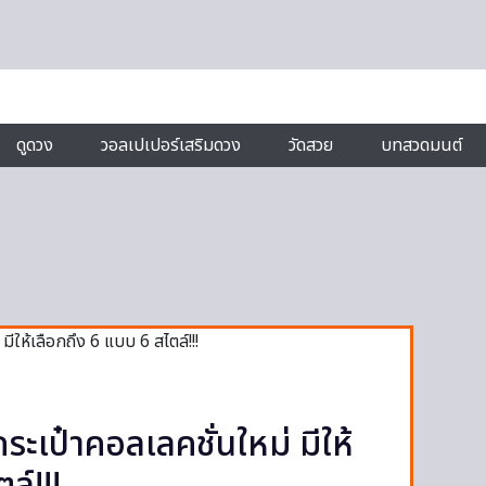
ดูดวง
วอลเปเปอร์เสริมดวง
วัดสวย
บทสวดมนต์
เป๋าคอลเลคชั่นใหม่ มีให้