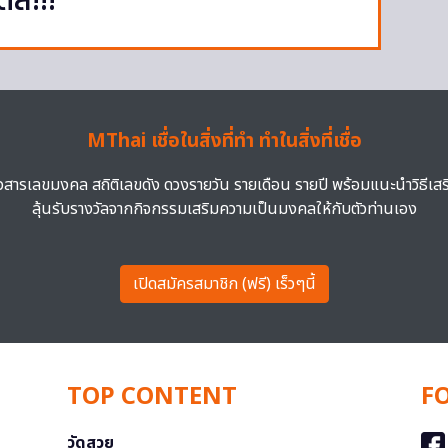
ล์!!!
MThai เชื่อในสิ่งที่ทำ ทำในสิ่งที่เชื่อ
าวสารเลขมงคล สถิติเลขดัง ดวงรายวัน รายเดือน รายปี พร้อมแนะนำวิธีเส
ลุ้นรับรางวัลจากกิจกรรมเสริมความเป็นมงคลให้กับตัวท่านเอง
เปิดสมัครสมาชิก (ฟรี) เร็วๆนี้
TOP CONTENT
F
วัดสวย