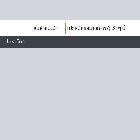
สินค้าแนะนำ
เปิดสมัครสมาชิก (ฟรี) เร็วๆ นี้
ไลฟ์สไตล์