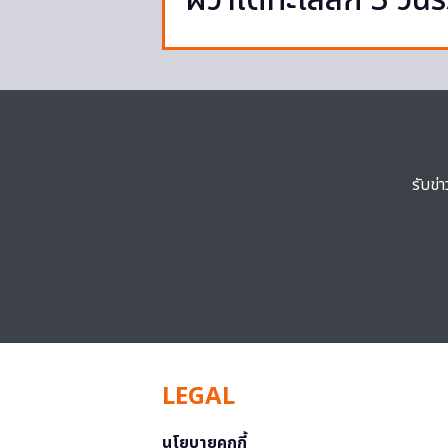
ผวาใต้ทะเลลึก 3 วัน
รับข่
LEGAL
นโยบายคุกกี้