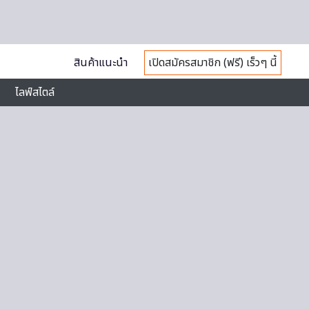
สินค้าแนะนำ
เปิดสมัครสมาชิก (ฟรี) เร็วๆ นี้
ไลฟ์สไตล์