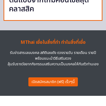
ต้นแบบจากเกมคอนโซลสุด
คลาสสิค
MThai เชื่อในสิ่งที่ทำ ทำในสิ่งที่เชื่อ
รับข่าวสารเลขมงคล สถิติเลขดัง ดวงรายวัน รายเดือน รายปี
พร้อมแนะนำวิธีเสริมดวง
ลุ้นรับรางวัลจากกิจกรรมเสริมความเป็นมงคลให้กับตัวท่านเอง
เปิดสมัครสมาชิก (ฟรี) เร็วๆนี้