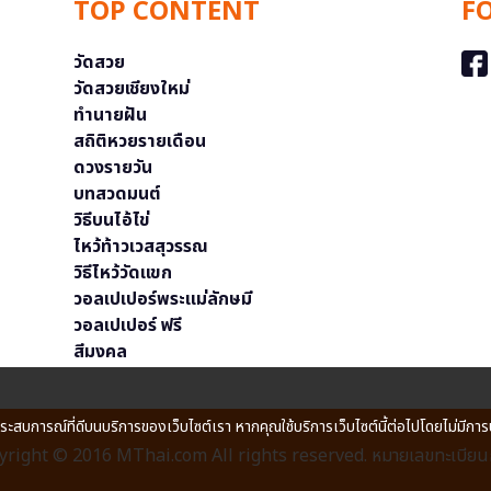
TOP CONTENT
F
วัดสวย
วัดสวยเชียงใหม่
ทำนายฝัน
สถิติหวยรายเดือน
ดวงรายวัน
บทสวดมนต์
วิธีบนไอ้ไข่
ไหว้ท้าวเวสสุวรรณ
วิธีไหว้วัดแขก
วอลเปเปอร์พระแม่ลักษมี
วอลเปเปอร์ ฟรี
สีมงคล
ประสบการณ์ที่ดีบนบริการของเว็บไซต์เรา หากคุณใช้บริการเว็บไซต์นี้ต่อไปโดยไม่มีการ
right © 2016 MThai.com All rights reserved. หมายเลขทะเบียนก