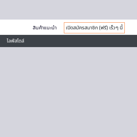
สินค้าแนะนำ
เปิดสมัครสมาชิก (ฟรี) เร็วๆ นี้
ไลฟ์สไตล์