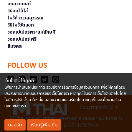
บทสวดมนต์
วิธีบนไอ้ไข่
ไหว้ท้าวเวสสุวรรณ
วิธีไหว้วัดแขก
วอลเปเปอร์พระแม่ลักษมี
วอลเปเปอร์ ฟรี
สีมงคล
FOLLOW US
เว็บไซต์นี้ใช้คุกกี้
เพื่อการนำเสนอเนื้อหาที่ดี รวมถึงการจัดการข้อมูลส่วนบุคคล เพื่อให้คุณได้รับ
ประสบการณ์ที่ดีบนบริการของเว็บไซต์เรา หากคุณใช้บริการเว็บไซต์นี้ต่อไปโดย
ไม่มีการปรับตั้งค่าใดๆนั้น แสดงว่าคุณยอมรับนโยบายคุกกี้และนโยบายส่วน
บุคคลของเรา
Copyright © 2016
MThai.com All rights reserved. หมายเลขทะเบียนการค้า
ยอมรับ
เรียนรู้เพิ่มเติม
อิเล็กทรอนิกส์ : 0127114707040