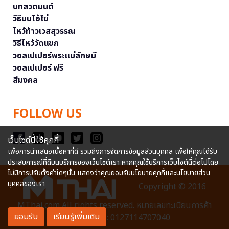
บทสวดมนต์
วิธีบนไอ้ไข่
ไหว้ท้าวเวสสุวรรณ
วิธีไหว้วัดแขก
วอลเปเปอร์พระแม่ลักษมี
วอลเปเปอร์ ฟรี
สีมงคล
FOLLOW US
เว็บไซต์นี้ใช้คุกกี้
เพื่อการนำเสนอเนื้อหาที่ดี รวมถึงการจัดการข้อมูลส่วนบุคคล เพื่อให้คุณได้รับ
ประสบการณ์ที่ดีบนบริการของเว็บไซต์เรา หากคุณใช้บริการเว็บไซต์นี้ต่อไปโดย
ไม่มีการปรับตั้งค่าใดๆนั้น แสดงว่าคุณยอมรับนโยบายคุกกี้และนโยบายส่วน
บุคคลของเรา
Copyright © 2016
MThai.com All rights reserved. หมายเลขทะเบียนการค้า
ยอมรับ
เรียนรู้เพิ่มเติม
อิเล็กทรอนิกส์ : 0127114707040