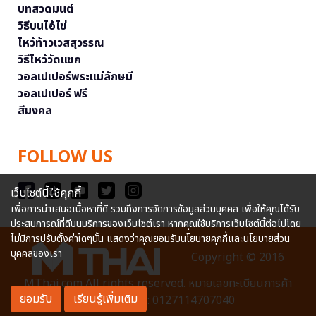
บทสวดมนต์
วิธีบนไอ้ไข่
ไหว้ท้าวเวสสุวรรณ
วิธีไหว้วัดแขก
วอลเปเปอร์พระแม่ลักษมี
วอลเปเปอร์ ฟรี
สีมงคล
FOLLOW US
เว็บไซต์นี้ใช้คุกกี้
เพื่อการนำเสนอเนื้อหาที่ดี รวมถึงการจัดการข้อมูลส่วนบุคคล เพื่อให้คุณได้รับ
ประสบการณ์ที่ดีบนบริการของเว็บไซต์เรา หากคุณใช้บริการเว็บไซต์นี้ต่อไปโดย
ไม่มีการปรับตั้งค่าใดๆนั้น แสดงว่าคุณยอมรับนโยบายคุกกี้และนโยบายส่วน
บุคคลของเรา
Copyright © 2016
MThai.com All rights reserved. หมายเลขทะเบียนการค้า
ยอมรับ
เรียนรู้เพิ่มเติม
อิเล็กทรอนิกส์ : 0127114707040