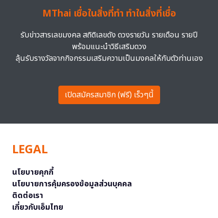
MThai เชื่อในสิ่งที่ทำ ทำในสิ่งที่เชื่อ
รับข่าวสารเลขมงคล สถิติเลขดัง ดวงรายวัน รายเดือน รายปี
พร้อมแนะนำวิธีเสริมดวง
ลุ้นรับรางวัลจากกิจกรรมเสริมความเป็นมงคลให้กับตัวท่านเอง
เปิดสมัครสมาชิก (ฟรี) เร็วๆนี้
LEGAL
นโยบายคุกกี้
นโยบายการคุ้มครองข้อมูลส่วนบุคคล
ติดต่อเรา
เกี่ยวกับเอ็มไทย