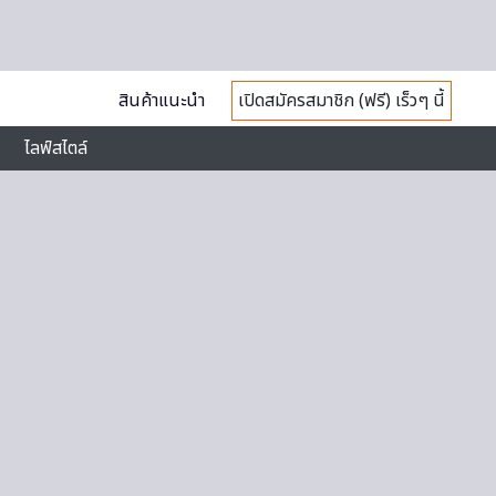
สินค้าแนะนำ
เปิดสมัครสมาชิก (ฟรี) เร็วๆ นี้
ไลฟ์สไตล์