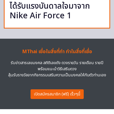
ได้รับแรงบันดาลใจมาจาก
Nike Air Force 1
MThai เชื่อในสิ่งที่ทำ ทำในสิ่งที่เชื่อ
รับข่าวสารเลขมงคล สถิติเลขดัง ดวงรายวัน รายเดือน รายปี
พร้อมแนะนำวิธีเสริมดวง
ลุ้นรับรางวัลจากกิจกรรมเสริมความเป็นมงคลให้กับตัวท่านเอง
เปิดสมัครสมาชิก (ฟรี) เร็วๆนี้