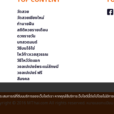
TOP CONTENT
F
วัดสวย
วัดสวยเชียงใหม่
ทำนายฝัน
สถิติหวยรายเดือน
ดวงรายวัน
บทสวดมนต์
วิธีบนไอ้ไข่
ไหว้ท้าวเวสสุวรรณ
วิธีไหว้วัดแขก
วอลเปเปอร์พระแม่ลักษมี
วอลเปเปอร์ ฟรี
สีมงคล
ประสบการณ์ที่ดีบนบริการของเว็บไซต์เรา หากคุณใช้บริการเว็บไซต์นี้ต่อไปโดยไม่มีการ
right © 2016 MThai.com All rights reserved. หมายเลขทะเบียนก