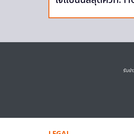
เจแปนนิสสุดคิวท์: 
รับข่