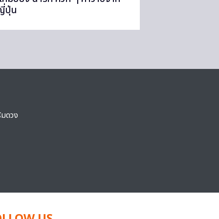
ี่ปุ่น
ริมดวง